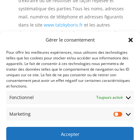
d’extraire ou de réutiliser de façon répétée et
systématique des parties.Tous les noms, adresses
mail, numéros de téléphone et adresses figurants
dans le site
www.tatzkyboris.fr
et les autres
domaines mentionnés ci-dessus sont à caractère
Gérer le consentement
informatif et ne peuvent faire l’objet d’une
utilisation commerciale par un tiers.
Pour offrir les meilleures expériences, nous utilisons des technologies
telles que les cookies pour stocker et/ou accéder aux informations des
appareils. Le fait de consentir à ces technologies nous permettra de
traiter des données telles que le comportement de navigation ou les ID
uniques sur ce site. Le fait de ne pas consentir ou de retirer son
HÉBERGEMENT
consentement peut avoir un effet négatif sur certaines caractéristiques
et fonctions.
Le site Internet est hébergé par Informaniak
INFOMANIAK NETWORK SA – 26, Avenue de la Praille
Fonctionnel
Toujours activé
– 1227 Carouge / Genève – SUISSE
Marketing
Marketi
Tél. : +41 22 820 35 44
www.infomaniak.ch
Accepter