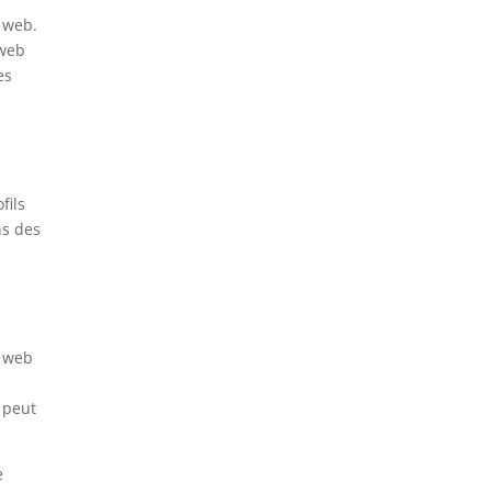
e web.
 web
es
fils
ns des
s web
t
 peut
e