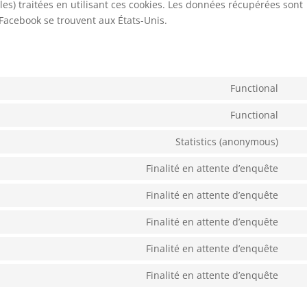
les) traitées en utilisant ces cookies. Les données récupérées sont
Facebook se trouvent aux États-Unis.
Functional
Con
to
Functional
Con
serv
to
Statistics (anonymous)
wor
Con
serv
to
Finalité en attente d’enquête
com
Con
serv
to
Finalité en attente d’enquête
burs
Con
serv
stat
to
Finalité en attente d’enquête
goo
Con
serv
font
to
Finalité en attente d’enquête
goo
Con
serv
ma
to
Finalité en attente d’enquête
fac
Con
serv
to
link