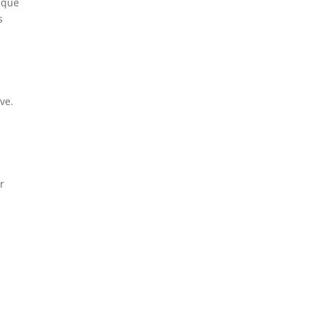
isque
s
ve.
r
s