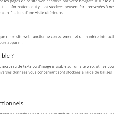
ec les pages de ce site web et stocké par votre navigateur sur le d
. Les informations qui y sont stockées peuvent être renvoyées à no
ncernées lors d’une visite ultérieure.
que notre site web fonctionne correctement et de manière interacti
otre appareil.
ible ?
it morceau de texte ou d’image invisible sur un site web, utilisé pou
, diverses données vous concernant sont stockées à l’aide de balises
ctionnels
rrect de certaines parties du site web et la prise en compte de vo