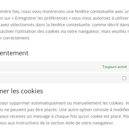
serv
dive
remière fois, nous vous montrerons une fenêtre contextuelle avec u
ez sur « Enregistrer les préférences » vous nous autorisez à utiliser
 avez sélectionnés dans la fenêtre contextuelle, comme décrit dans
ctiver l’utilisation des cookies via votre navigateur, mais veuillez 
er correctement.
nsentement
Toujours activé
M
mer les cookies
et pour supprimer automatiquement ou manuellement les cookies. V
s ne peuvent pas être placés. Une autre option consiste à modifier
 vous receviez un message à chaque fois qu’un cookie est placé. Po
ous aux instructions de la section Aide de votre navigateur.