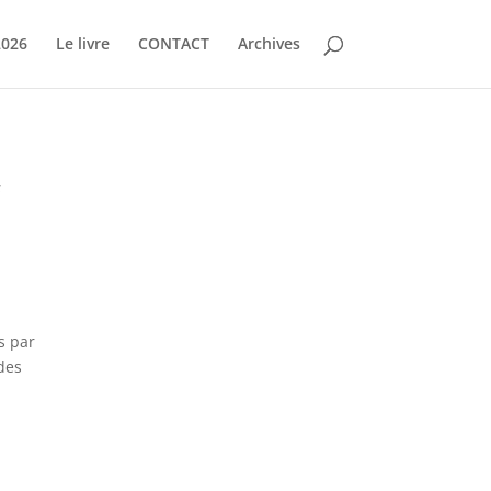
2026
Le livre
CONTACT
Archives
s
s par
des