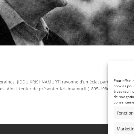
Pour offrir 
poraines, JIDDU KRISHNAMURTI rayonne d’un éclat particulier, celle
cookies pour
es. Ainsi, tenter de présenter Krishnamurti (1895-1986) c’est se
à ces techn
de navigatio
consentement
Fonction
Marketi